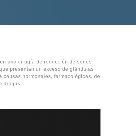
 en una cirugía de reducción de senos
 que presentan un exceso de glándulas
a causas hormonales, farmacológicas, de
e drogas.