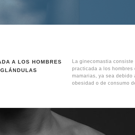
La ginecomastia consiste
ADA A LOS HOMBRES
practicada a los hombres
 GLÁNDULAS
mamarias, ya sea debido 
obesidad o de consumo d