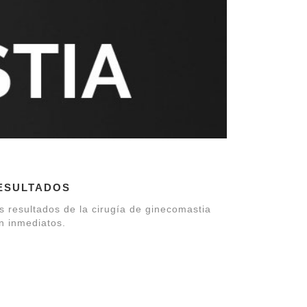
ESULTADOS
s resultados de la cirugía de ginecomastia
n inmediatos.