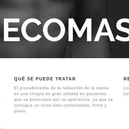
QUÉ SE PUEDE TRATAR
R
El procedimiento de la reducción de la mama
Lo
es una cirugía de gran utilidad en pacientes
so
que se preocupan por su apariencia, ya que se
S
consigue un tórax bien contorneado, firme y
plano.