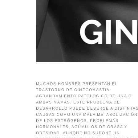
MUCHOS HOMBRES PRESENTAN EL
TRASTORNO DE GINECOMASTIA:
AGRANDAMIENTO PATOLÓGICO DE UNA O
AMBAS MAMAS. ESTE PROBLEMA DE
DESARROLLO PUEDE DEBERSE A DISTINTA
CAUSAS COMO UNA MALA METABOLIZACIÓN
DE LOS ESTRÓGENOS, PROBLEMAS
HORMONALES, ACÚMULOS DE GRASA Y
OBESIDAD. AUNQUE NO SUPONE UN